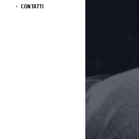
CONTATTI