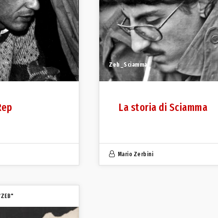
Zeb_Sciamma
Rep
La storia di Sciamma
Mario Zerbini
"ZEB"