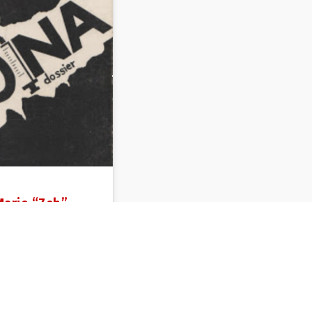
 Mario “Zeb”