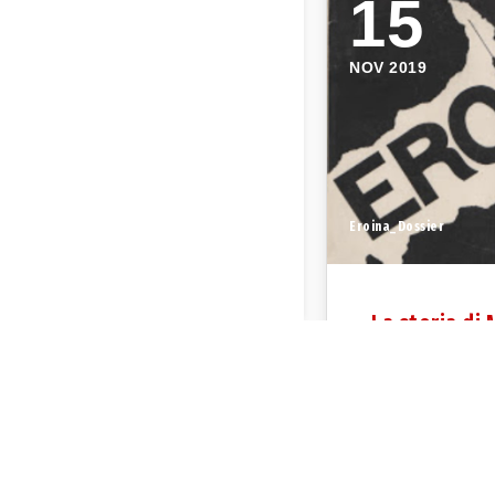
15
NOV 2019
Eroina_Dossier
La storia di
Admin